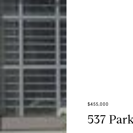
$455,000
537 Par